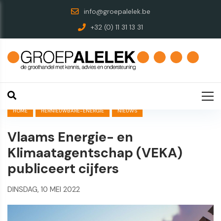
info@groepalelek.be
+32 (0) 11 31 13 31
HOME
HERNIEUWBARE-ENERGIE
NIEUWS
Vlaams Energie- en
Klimaatagentschap (VEKA)
publiceert cijfers
DINSDAG, 10 MEI 2022