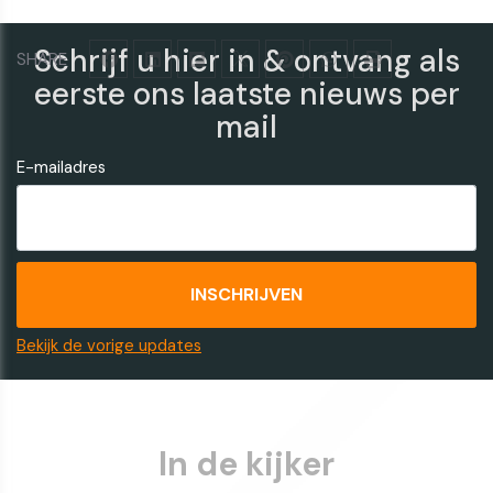
Schrijf u hier in & ontvang als
SHARE
eerste ons laatste nieuws per
mail
E-mailadres
Bekijk de vorige updates
In de kijker