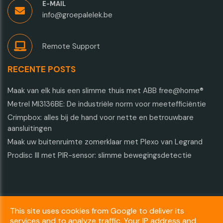
E-MAIL
info@groepalelek.be
Remote Support
RECENTE POSTS
Maak van elk huis een slimme thuis met ABB free@home®
Metrel MI3136BE: De industriële norm voor meetefficiëntie
Crimpbox: alles bij de hand voor nette en betrouwbare
aansluitingen
Maak uw buitenruimte zomerklaar met Plexo van Legrand
Prodisc III met PIR-sensor: slimme bewegingsdetectie
Copyright © 2026 GROEP Alelek. All rights reserved.
This site uses cookies from Google to deliver its
services and to analyze traffic. Your IP address and