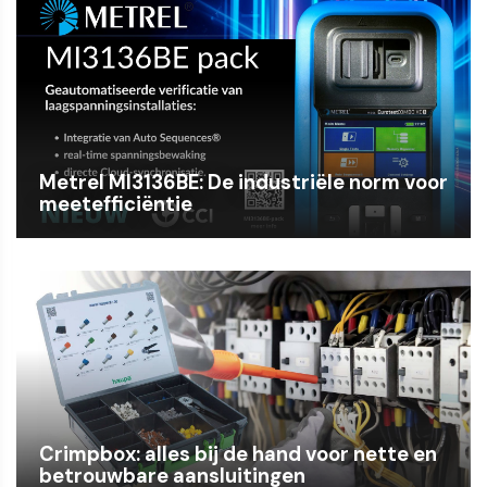
Metrel MI3136BE: De industriële norm voor
meetefficiëntie
Crimpbox: alles bij de hand voor nette en
betrouwbare aansluitingen