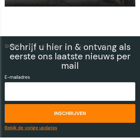
Schrijf u hier in & ontvang als
SHARE
eerste ons laatste nieuws per
mail
E-mailadres
Bekijk de vorige updates