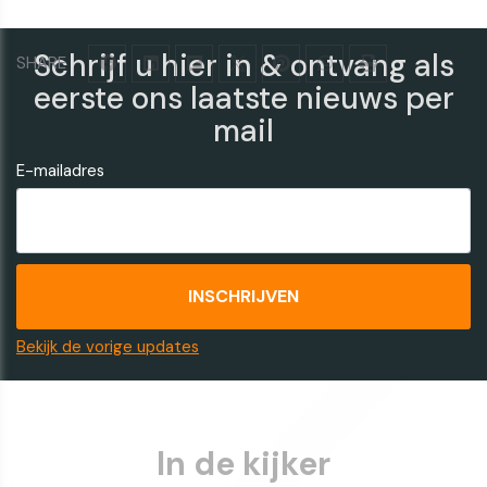
Schrijf u hier in & ontvang als
SHARE
eerste ons laatste nieuws per
mail
E-mailadres
Bekijk de vorige updates
In de kijker