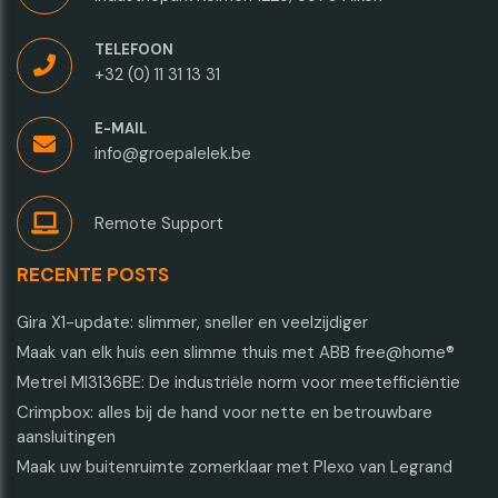
TELEFOON
+32 (0) 11 31 13 31
E-MAIL
info@groepalelek.be
Remote Support
RECENTE POSTS
Gira X1-update: slimmer, sneller en veelzijdiger
Maak van elk huis een slimme thuis met ABB free@home®
Metrel MI3136BE: De industriële norm voor meetefficiëntie
Crimpbox: alles bij de hand voor nette en betrouwbare
aansluitingen
Maak uw buitenruimte zomerklaar met Plexo van Legrand