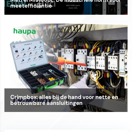
Metrel MI3136BE: De industriële norm voor
meetefficiëntie
Crimpbox: alles bij de hand voor nette en
betrouwbare aansluitingen