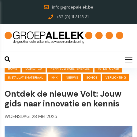
info@groepalelek.be
+32 (0) 11 31 13 31
HOME
DOMOTICA
HERNIEUWBARE-ENERGIE
IN-DE-KIJKER
INSTALLATIEMATERIAAL
KNX
NIEUWS
SONOS
VERLICHTING
Ontdek de nieuwe Volt: Jouw
gids naar innovatie en kennis
WOENSDAG, 28 MEI 2025