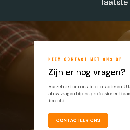
laatste
NEEM CONTACT MET ONS OP
Zijn er nog vragen?
Aarzel niet om ons te contacteren. U 
al uw vragen bij ons professioneel tea
terecht.
CONTACTEER ONS