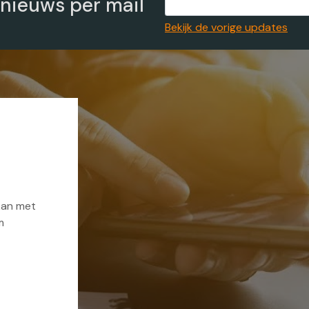
 nieuws per mail
Bekijk de vorige updates
kan met
m