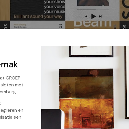
gemak
 dat GROEP
esloten met
xemburg.
k
tegreren en
nisatie een